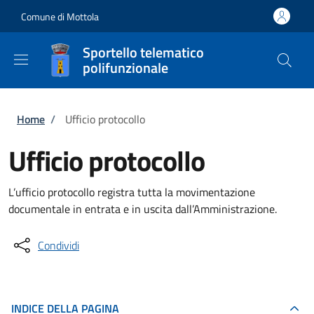
Salta al contenuto principale
Skip to footer content
Comune di Mottola
Sportello telematico
polifunzionale
Briciole di pane
Home
/
Ufficio protocollo
Ufficio protocollo
L’ufficio protocollo registra tutta la movimentazione
documentale in entrata e in uscita dall’Amministrazione.
Condividi
INDICE DELLA PAGINA