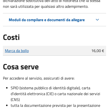
dichiarazione sostitutiva dell’atto di notorietà che la stessa
non sarà utilizzata per qualsiasi altro adempimento.
Moduli da compilare e documenti da allegare
Costi
Tipo di pagamento
Importo
Marca da bollo
16,00 €
Cosa serve
Per accedere al servizio, assicurati di avere:
SPID (sistema pubblico di identità digitale), carta
d’identità elettronica (CIE) o carta nazionale dei servizi
(CNS)
tutta la documentazione prevista per la presentazione