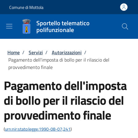
Salta al contenuto principale
Skip to footer content
Comune di Mottola
Sportello telematico
polifunzionale
Briciole di pane
Home
/
Servizi
/
Autorizzazioni
/
Pagamento dell'imposta di bollo per il rilascio del
provvedimento finale
Pagamento dell'imposta
di bollo per il rilascio del
provvedimento finale
(
urn:nir:stato:legge:1990-08-07;241
)