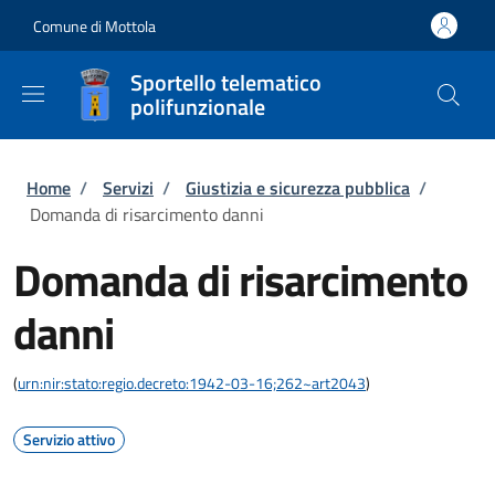
Salta al contenuto principale
Skip to footer content
Comune di Mottola
Sportello telematico
polifunzionale
Briciole di pane
Home
/
Servizi
/
Giustizia e sicurezza pubblica
/
Domanda di risarcimento danni
Domanda di risarcimento
danni
(
urn:nir:stato:regio.decreto:1942-03-16;262~art2043
)
Servizio attivo