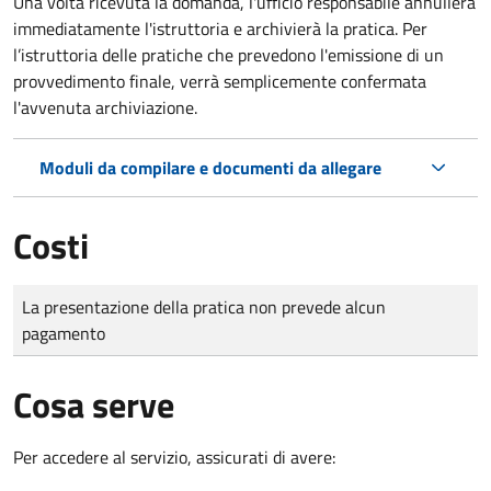
Una volta ricevuta la domanda, l'ufficio responsabile annullerà
immediatamente l'istruttoria e archivierà la pratica. Per
l’istruttoria delle pratiche che prevedono l'emissione di un
provvedimento finale, verrà semplicemente confermata
l'avvenuta archiviazione.
Moduli da compilare e documenti da allegare
Costi
Tipo di pagamento
Importo
La presentazione della pratica non prevede alcun
pagamento
Cosa serve
Per accedere al servizio, assicurati di avere: