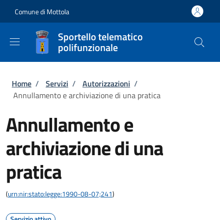
Salta al contenuto principale
Skip to footer content
Comune di Mottola
Sportello telematico
polifunzionale
Briciole di pane
Home
/
Servizi
/
Autorizzazioni
/
Annullamento e archiviazione di una pratica
Annullamento e
archiviazione di una
pratica
(
urn:nir:stato:legge:1990-08-07;241
)
Servizio attivo