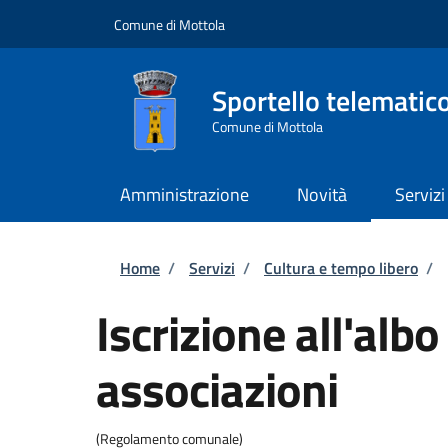
Salta al contenuto principale
Skip to footer content
Comune di Mottola
Sportello telematic
Comune di Mottola
Amministrazione
Novità
Servizi
Briciole di pane
Home
/
Servizi
/
Cultura e tempo libero
/
Iscrizione all'alb
associazioni
(Regolamento comunale)