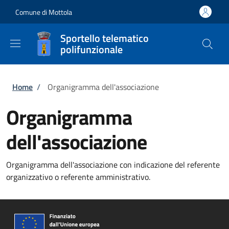
Salta al contenuto principale
Skip to footer content
Comune di Mottola
Sportello telematico
polifunzionale
Briciole di pane
Home
/
Organigramma dell'associazione
Organigramma
dell'associazione
Organigramma dell'associazione con indicazione del referente
organizzativo o referente amministrativo.