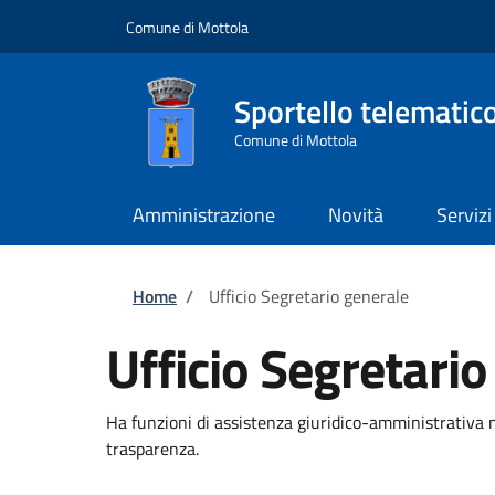
Salta al contenuto principale
Skip to footer content
Comune di Mottola
Sportello telematic
Comune di Mottola
Amministrazione
Novità
Servizi
Briciole di pane
Home
/
Ufficio Segretario generale
Ufficio Segretario
Ha funzioni di assistenza giuridico-amministrativa n
trasparenza.