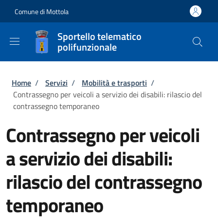
Salta al contenuto principale
Skip to footer content
Comune di Mottola
Sportello telematico
polifunzionale
Briciole di pane
Home
/
Servizi
/
Mobilità e trasporti
/
Contrassegno per veicoli a servizio dei disabili: rilascio del
contrassegno temporaneo
Contrassegno per veicoli
a servizio dei disabili:
rilascio del contrassegno
temporaneo