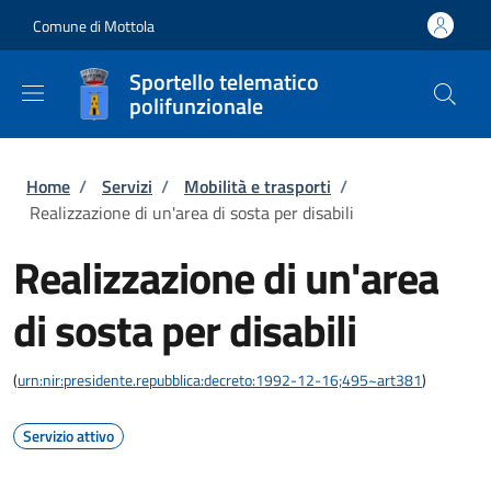
Salta al contenuto principale
Skip to footer content
Comune di Mottola
Sportello telematico
polifunzionale
Briciole di pane
Home
/
Servizi
/
Mobilità e trasporti
/
Realizzazione di un'area di sosta per disabili
Realizzazione di un'area
di sosta per disabili
(
urn:nir:presidente.repubblica:decreto:1992-12-16;495~art381
)
Servizio attivo