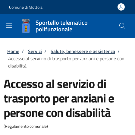
Salta al contenuto principale
Skip to footer content
Comune di Mottola
Sportello telematico
polifunzionale
Briciole di pane
Home
/
Servizi
/
Salute, benessere e assistenza
/
Accesso al servizio di trasporto per anziani e persone con
disabilità
Accesso al servizio di
trasporto per anziani e
persone con disabilità
(Regolamento comunale)