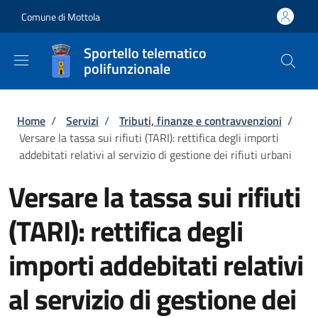
Salta al contenuto principale
Skip to footer content
Comune di Mottola
Sportello telematico
polifunzionale
Briciole di pane
Home
/
Servizi
/
Tributi, finanze e contravvenzioni
/
Versare la tassa sui rifiuti (TARI): rettifica degli importi
addebitati relativi al servizio di gestione dei rifiuti urbani
Versare la tassa sui rifiuti
(TARI): rettifica degli
importi addebitati relativi
al servizio di gestione dei