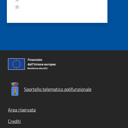
Valuta 1 stelle su 5
Sportello telematico polifunzionale
Footer menu
Area riservata
Crediti