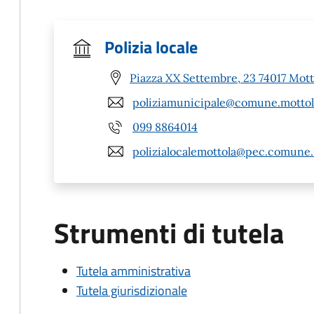
Polizia locale
Piazza XX Settembre, 23 74017 Mott
poliziamunicipale@comune.mottola
099 8864014
polizialocalemottola@pec.comune.m
Strumenti di tutela
Tutela amministrativa
Tutela giurisdizionale