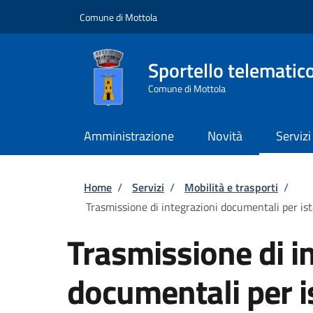
Salta al contenuto principale
Skip to footer content
Comune di Mottola
Sportello telematic
Comune di Mottola
Amministrazione
Novità
Servizi
Briciole di pane
Home
/
Servizi
/
Mobilità e trasporti
/
Trasmissione di integrazioni documentali per ista
Trasmissione di i
documentali per is