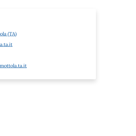
ola (TA)
.ta.it
ottola.ta.it