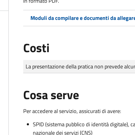
in formato PDF.
Moduli da compilare e documenti da allegar
Costi
Tipo di pagamento
Importo
La presentazione della pratica non prevede al
Cosa serve
Per accedere al servizio, assicurati di avere:
SPID (sistema pubblico di identità digitale), ca
nazionale dei servizi (CNS)