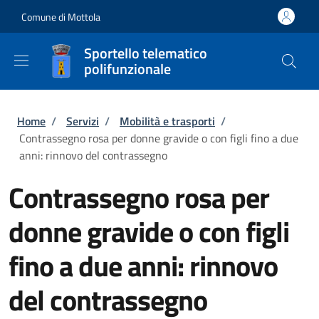
Salta al contenuto principale
Skip to footer content
Comune di Mottola
Sportello telematico
polifunzionale
Briciole di pane
Home
/
Servizi
/
Mobilità e trasporti
/
Contrassegno rosa per donne gravide o con figli fino a due
anni: rinnovo del contrassegno
Contrassegno rosa per
donne gravide o con figli
fino a due anni: rinnovo
del contrassegno