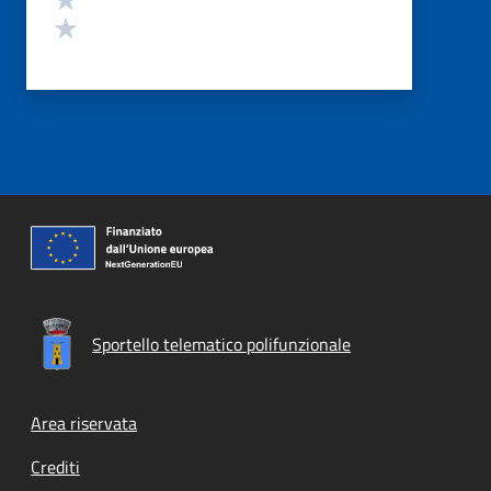
Valuta 1 stelle su 5
Sportello telematico polifunzionale
Footer menu
Area riservata
Crediti