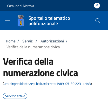
Salta al contenuto principale
Skip to footer content
Comune di Mottola
Sportello telematico
polifunzionale
Briciole di pane
Home
/
Servizi
/
Autorizzazioni
/
Verifica della numerazione civica
Verifica della
numerazione civica
(
urn:nir:presidente.repubblica:decreto:1989-05-30;223~art43
)
Servizio attivo