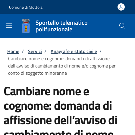
Salta al contenuto principale
Skip to footer content
Comune di Mottola
Sportello telematico
polifunzionale
Briciole di pane
Home
/
Servizi
/
Anagrafe e stato civile
/
Cambiare nome e cognome: domanda di affissione
dell’avviso di cambiamento di nome e/o cognome per
conto di soggetto minorenne
Cambiare nome e
cognome: domanda di
affissione dell’avviso di
cambiamento di nome