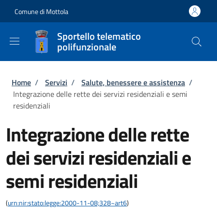
Salta al contenuto principale
Skip to footer content
Comune di Mottola
Sportello telematico
polifunzionale
Briciole di pane
Home
/
Servizi
/
Salute, benessere e assistenza
/
Integrazione delle rette dei servizi residenziali e semi
residenziali
Integrazione delle rette
dei servizi residenziali e
semi residenziali
(
urn:nir:stato:legge:2000-11-08;328~art6
)