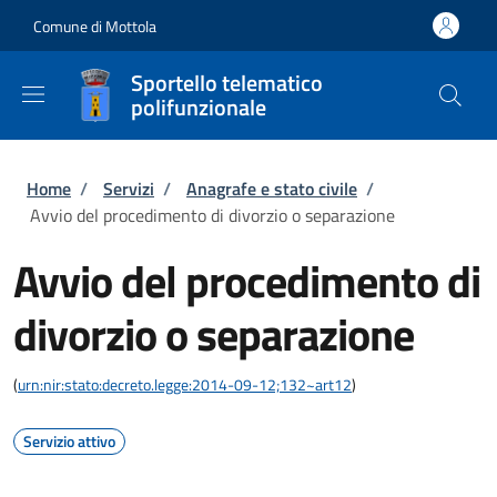
Salta al contenuto principale
Skip to footer content
Comune di Mottola
Sportello telematico
polifunzionale
Briciole di pane
Home
/
Servizi
/
Anagrafe e stato civile
/
Avvio del procedimento di divorzio o separazione
Avvio del procedimento di
divorzio o separazione
(
urn:nir:stato:decreto.legge:2014-09-12;132~art12
)
Servizio attivo