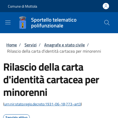
Salta al contenuto principale
Skip to footer content
Comune di Mottola
Sportello telematico
polifunzionale
Briciole di pane
Home
/
Servizi
/
Anagrafe e stato civile
/
Rilascio della carta d'identità cartacea per minorenni
Rilascio della carta
d'identità cartacea per
minorenni
(
urn:nir:stato:regio.decreto:1931-06-18;773~art3
)
Servizio attivo