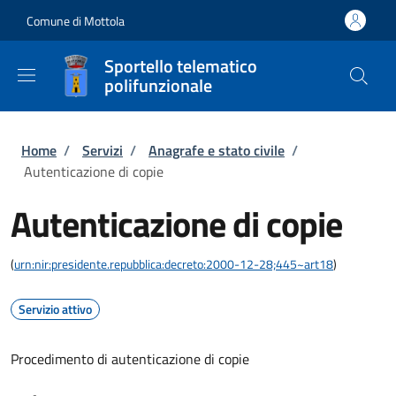
Salta al contenuto principale
Skip to footer content
Comune di Mottola
Sportello telematico
polifunzionale
Briciole di pane
Home
/
Servizi
/
Anagrafe e stato civile
/
Autenticazione di copie
Autenticazione di copie
(
urn:nir:presidente.repubblica:decreto:2000-12-28;445~art18
)
Servizio attivo
Procedimento di autenticazione di copie