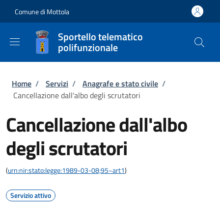
Salta al contenuto principale
Skip to footer content
Comune di Mottola
Sportello telematico
polifunzionale
Briciole di pane
Home
/
Servizi
/
Anagrafe e stato civile
/
Cancellazione dall'albo degli scrutatori
Cancellazione dall'albo
degli scrutatori
(
urn:nir:stato:legge:1989-03-08;95~art1
)
Servizio attivo