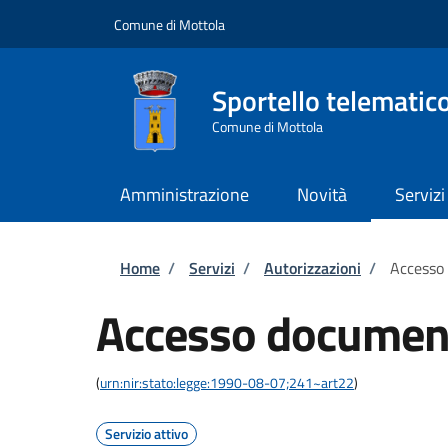
Salta al contenuto principale
Skip to footer content
Comune di Mottola
Sportello telematic
Comune di Mottola
Amministrazione
Novità
Servizi
Briciole di pane
Home
/
Servizi
/
Autorizzazioni
/
Accesso
Accesso documen
(
urn:nir:stato:legge:1990-08-07;241~art22
)
Servizio attivo