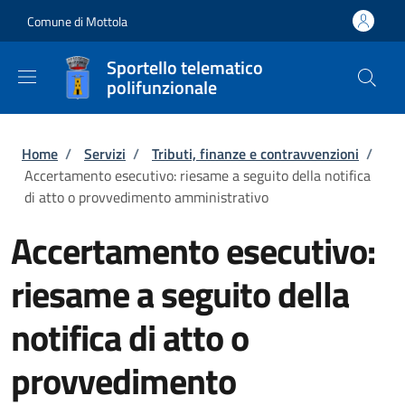
Salta al contenuto principale
Skip to footer content
Comune di Mottola
Sportello telematico
polifunzionale
Briciole di pane
Home
/
Servizi
/
Tributi, finanze e contravvenzioni
/
Accertamento esecutivo: riesame a seguito della notifica
di atto o provvedimento amministrativo
Accertamento esecutivo:
riesame a seguito della
notifica di atto o
provvedimento