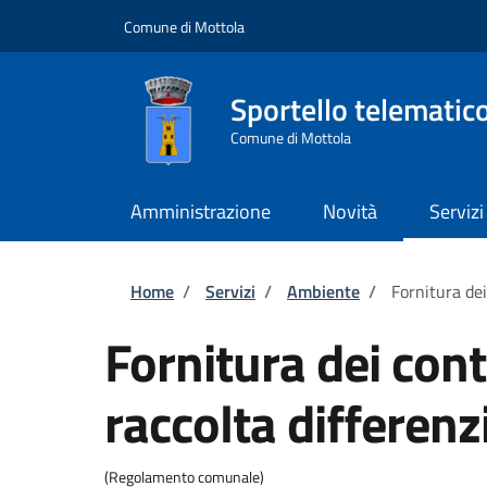
Salta al contenuto principale
Skip to footer content
Comune di Mottola
Sportello telematic
Comune di Mottola
Amministrazione
Novità
Servizi
Briciole di pane
Home
/
Servizi
/
Ambiente
/
Fornitura dei
Fornitura dei cont
raccolta differenz
(Regolamento comunale)