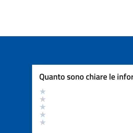
Quanto sono chiare le info
Valutazione
Valuta 5 stelle su 5
Valuta 4 stelle su 5
Valuta 3 stelle su 5
Valuta 2 stelle su 5
Valuta 1 stelle su 5