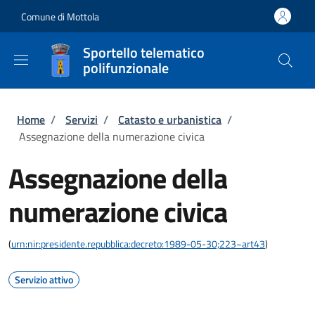
Salta al contenuto principale
Skip to footer content
Comune di Mottola
Sportello telematico
polifunzionale
Briciole di pane
Home
/
Servizi
/
Catasto e urbanistica
/
Assegnazione della numerazione civica
Assegnazione della
numerazione civica
(
urn:nir:presidente.repubblica:decreto:1989-05-30;223~art43
)
Servizio attivo