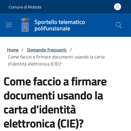
Salta al contenuto principale
Skip to footer content
Comune di Mottola
Sportello telematico
polifunzionale
Briciole di pane
Home
/
Domande frequenti
/
Come faccio a firmare documenti usando la carta
d'identità elettronica (CIE)?
Come faccio a firmare
documenti usando la
carta d'identità
elettronica (CIE)?