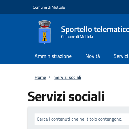
Salta al contenuto principale
Skip to footer content
Comune di Mottola
Sportello telematic
Comune di Mottola
Amministrazione
Novità
Servizi
Briciole di pane
Home
/
Servizi sociali
Servizi sociali
Cerca i contenuti che nel titolo contengono: