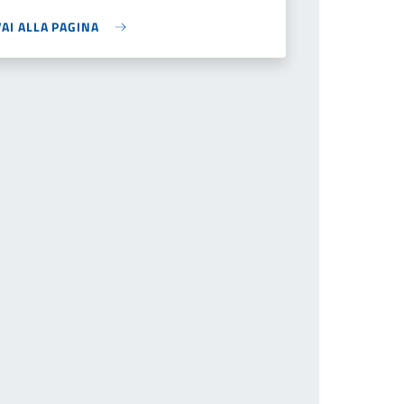
VAI ALLA PAGINA
il numero della pagina a cui andare