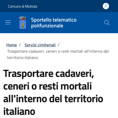
Salta al contenuto principale
Skip to footer content
Comune di Mottola
Sportello telematico
polifunzionale
Briciole di pane
Home
/
Servizi cimiteriali
/
Trasportare cadaveri, ceneri o resti mortali all'interno del
territorio italiano
Trasportare cadaveri,
ceneri o resti mortali
all'interno del territorio
italiano