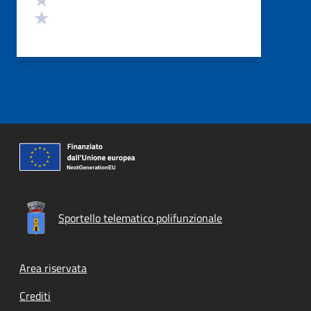
Valuta 1 stelle su 5
Sportello telematico polifunzionale
Footer menu
Area riservata
Crediti