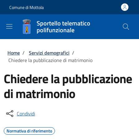
Salta al contenuto principale
Skip to footer content
Comune di Mottola
Sportello telematico
polifunzionale
Briciole di pane
Home
/
Servizi demografici
/
Chiedere la pubblicazione di matrimonio
Chiedere la pubblicazione
di matrimonio
Condividi
Normativa di riferimento