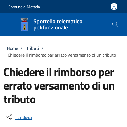
Salta al contenuto principale
Skip to footer content
Comune di Mottola
Sportello telematico
polifunzionale
Briciole di pane
Home
/
Tributi
/
Chiedere il rimborso per errato versamento di un tributo
Chiedere il rimborso per
errato versamento di un
tributo
Condividi