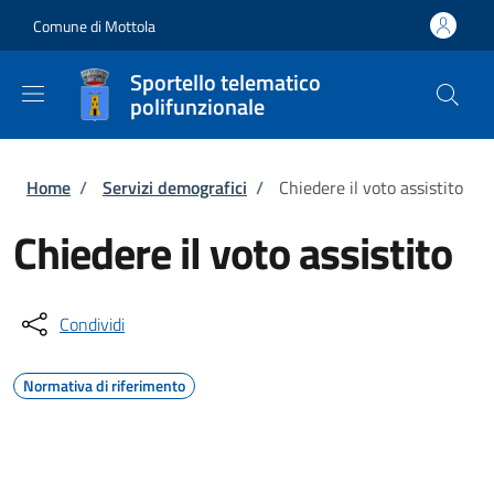
Salta al contenuto principale
Skip to footer content
Comune di Mottola
Sportello telematico
polifunzionale
Briciole di pane
Home
/
Servizi demografici
/
Chiedere il voto assistito
Chiedere il voto assistito
Condividi
Normativa di riferimento