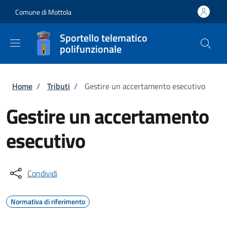
Salta al contenuto principale
Skip to footer content
Comune di Mottola
Sportello telematico
polifunzionale
Briciole di pane
Home
/
Tributi
/
Gestire un accertamento esecutivo
Gestire un accertamento
esecutivo
Condividi
Normativa di riferimento