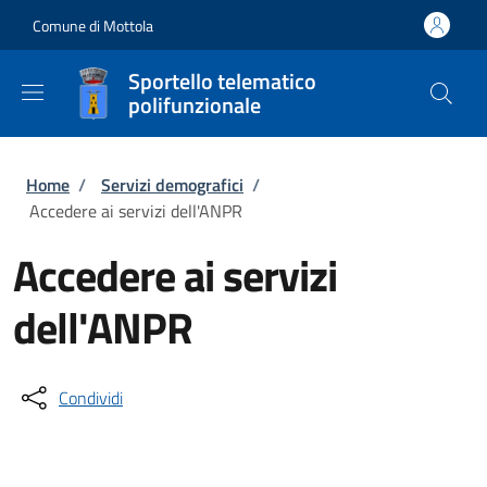
Salta al contenuto principale
Skip to footer content
Comune di Mottola
Sportello telematico
polifunzionale
Briciole di pane
Home
/
Servizi demografici
/
Accedere ai servizi dell'ANPR
Accedere ai servizi
dell'ANPR
Condividi